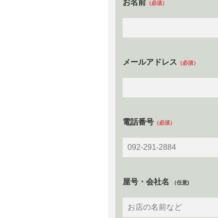
お名前
（必須）
メールアドレス
（必須）
電話番号
（必須）
屋号・会社名
（任意)