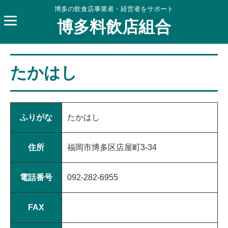
博多の飲食店事業者・経営者をサポート
博多料飲店組合
たかはし
ふりがな
たかはし
住所
福岡市博多区店屋町3-34
電話番号
092-282-6955
FAX