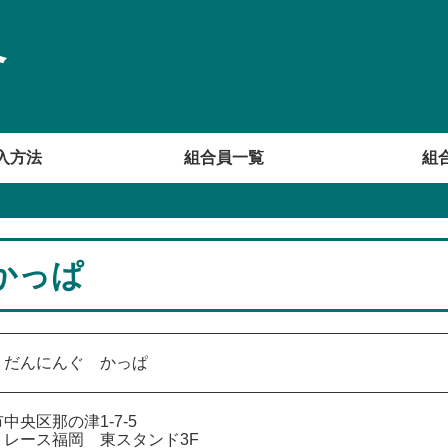
合
入方法
組合員一覧
組
かっぱ
うだんにんぐ かっぱ
中央区那の津1-7-5
トレース福岡 東スタンド3F