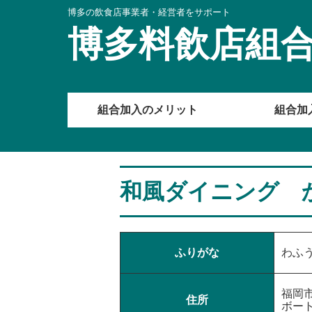
博多の飲食店事業者・経営者をサポート
博多料飲店組
組合加入のメリット
組合加
和風ダイニング 
ふりがな
わふ
福岡市
住所
ボー