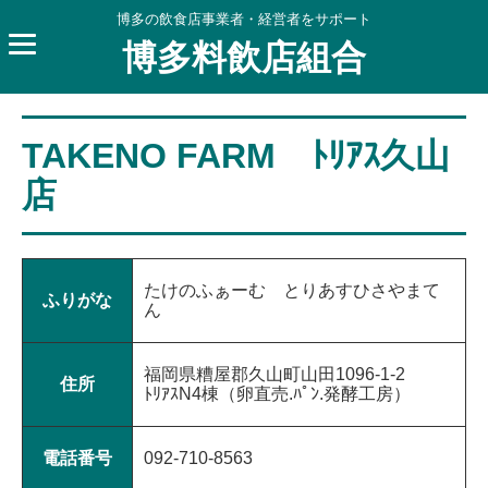
博多の飲食店事業者・経営者をサポート
博多料飲店組合
TAKENO FARM ﾄﾘｱｽ久山
店
たけのふぁーむ とりあすひさやまて
ふりがな
ん
福岡県糟屋郡久山町山田1096-1-2
住所
ﾄﾘｱｽN4棟（卵直売.ﾊﾟﾝ.発酵工房）
電話番号
092-710-8563