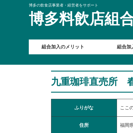
博多の飲食店事業者・経営者をサポート
博多料飲店組
組合加入のメリット
組合加
九重珈琲直売所 
ふりがな
ここ
住所
福岡県