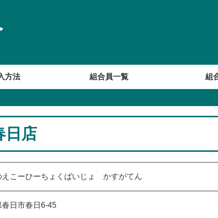
合
入方法
組合員一覧
組
春日店
のえこーひーちょくばいじょ かすがてん
春日市春日6-45