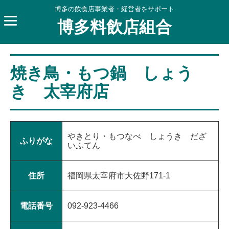
博多の飲食店事業者・経営者をサポート
博多料飲店組合
焼き鳥・もつ鍋 しょう
き 太宰府店
やきとり・もつなべ しょうき だざ
ふりがな
いふてん
住所
福岡県太宰府市大佐野171-1
電話番号
092-923-4466