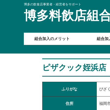
博多の飲食店事業者・経営者をサポート
博多料飲店組
組合加入のメリット
組合加
ピザクック姪浜店
ふりがな
ぴざ
住所
福岡市