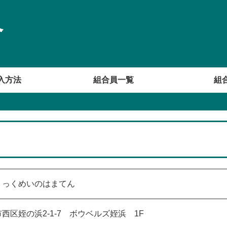
合
入方法
組合員一覧
組
くっくめいのはまてん
西区姪の浜2-1-7 ボウベルズ姪浜 1F