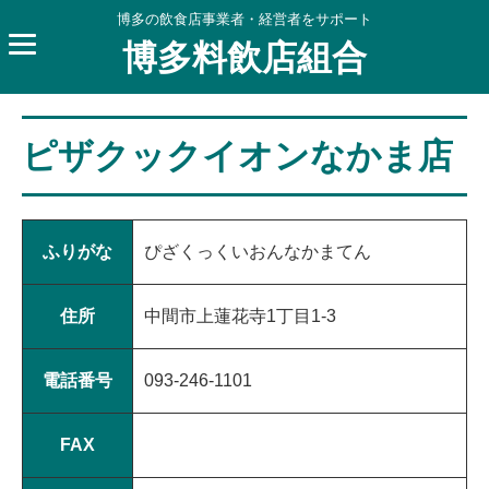
博多の飲食店事業者・経営者をサポート
博多料飲店組合
ピザクックイオンなかま店
ふりがな
ぴざくっくいおんなかまてん
住所
中間市上蓮花寺1丁目1-3
電話番号
093-246-1101
FAX